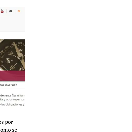
os por
 como se