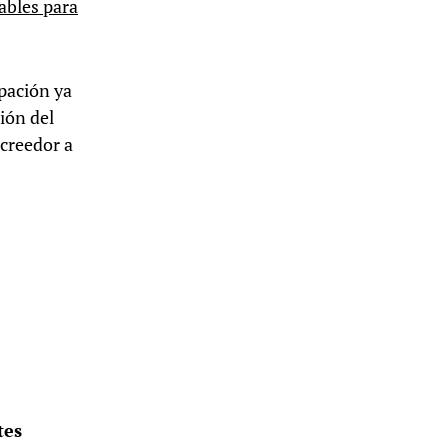
ables para
upación ya
ción del
acreedor a
tes