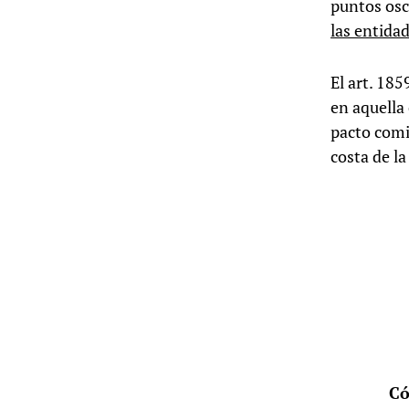
puntos osc
las entida
El art. 18
en aquella 
pacto comi
costa de la
Có