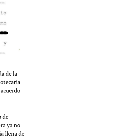
da de la
potecaria
n acuerdo
o de
ra ya no
a llena de