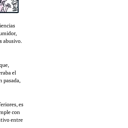
iencias
sumidor,
s abusivo.
que,
eraba el
n pasada,
eriores, es
umple con
ativo entre