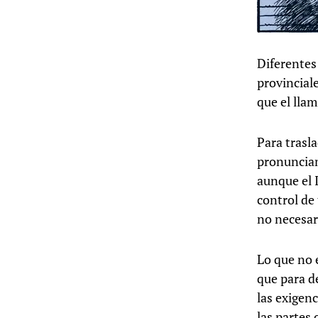
Diferentes
provincial
que el lla
Para trasl
pronunciam
aunque el 
control de
no necesar
Lo que no e
que para d
las exigenc
las partes 