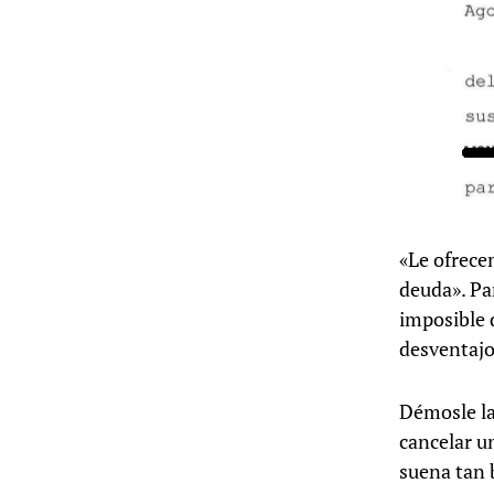
«Le ofrecem
deuda». Pa
imposible 
desventajo
Démosle la
cancelar u
suena tan 