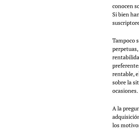
conocen so
Si bien ha
suscriptor
Tampoco so
perpetuas,
rentabilida
preferente
rentable, 
sobre la s
ocasiones.
A la pregu
adquisición
los motivo