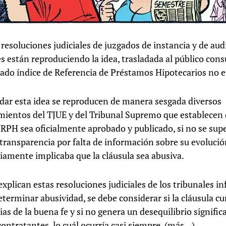
 resoluciones judiciales de juzgados de instancia y de aud
es están reproduciendo la idea, trasladada al público con
mado índice de Referencia de Préstamos Hipotecarios no e
adar esta idea se reproducen de manera sesgada diversos
ientos del TJUE y del Tribunal Supremo que establecen 
IRPH sea oficialmente aprobado y publicado, si no se sup
 transparencia por falta de información sobre su evolució
iamente implicaba que la cláusula sea abusiva.
xplican estas resoluciones judiciales de los tribunales inf
eterminar abusividad, se debe considerar si la cláusula c
ias de la buena fe y si no genera un desequilibrio signific
contratantes, lo cuál ocurría casi siempre.
(más…)