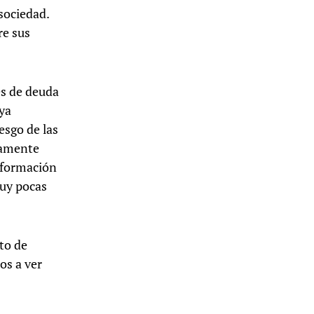
sociedad.
re sus
es de deuda
uya
iesgo de las
namente
nformación
muy pocas
to de
os a ver