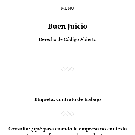
MENÚ
Saltar
Saltar
al
al
contenido
menú
Buen Juicio
principal
Derecho de Código Abierto
Etiqueta:
contrato de trabajo
Consulta: ¿qué pasa cuando la empresa no contesta