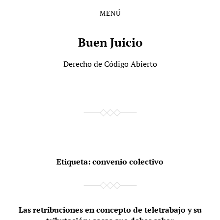
MENÚ
Saltar
Saltar
al
al
contenido
menú
Buen Juicio
principal
Derecho de Código Abierto
Etiqueta:
convenio colectivo
Las retribuciones en concepto de teletrabajo y su