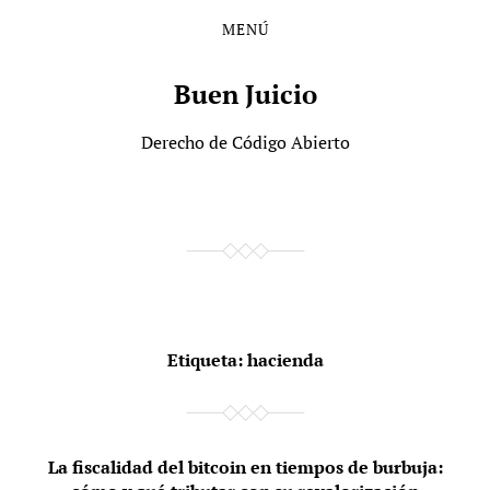
MENÚ
Saltar
Saltar
al
al
contenido
menú
Buen Juicio
principal
Derecho de Código Abierto
Etiqueta:
hacienda
La fiscalidad del bitcoin en tiempos de burbuja: