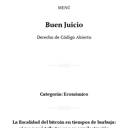
MENÚ
Saltar
Saltar
al
al
contenido
menú
Buen Juicio
principal
Derecho de Código Abierto
Categoría:
Económico
La fiscalidad del bitcoin en tiempos de burbuja: