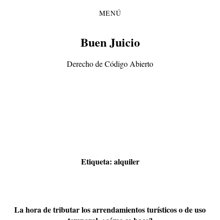
MENÚ
Saltar
Saltar
al
al
contenido
menú
Buen Juicio
principal
Derecho de Código Abierto
Etiqueta:
alquiler
La hora de tributar los arrendamientos turísticos o de uso