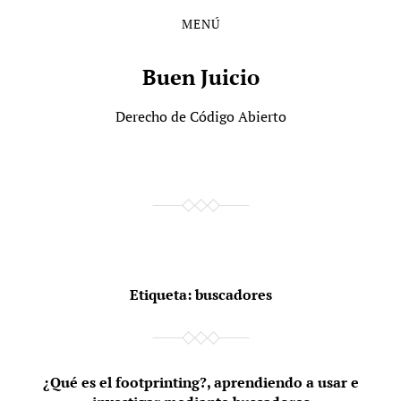
MENÚ
Saltar
Saltar
al
al
contenido
menú
Buen Juicio
principal
Derecho de Código Abierto
Etiqueta:
buscadores
¿Qué es el footprinting?, aprendiendo a usar e