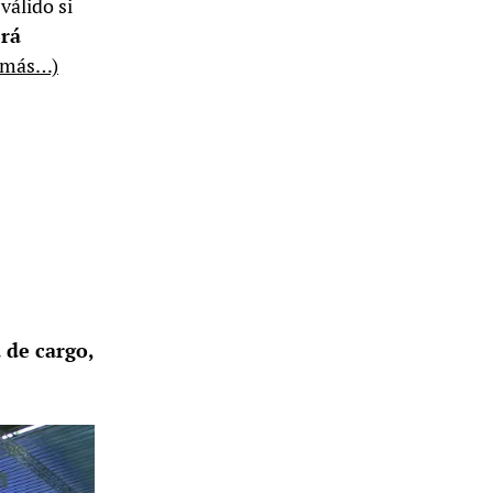
válido si
erá
(más…)
 de cargo,