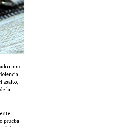
imado como
iolencia
 asalto,
de la
mente
mo prueba