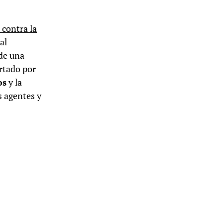
 contra la
al
 de una
ortado por
os
y la
s agentes y