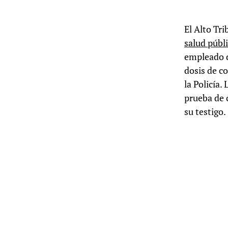
El Alto Tr
salud públ
empleado 
dosis de c
la Policía.
prueba de c
su testigo