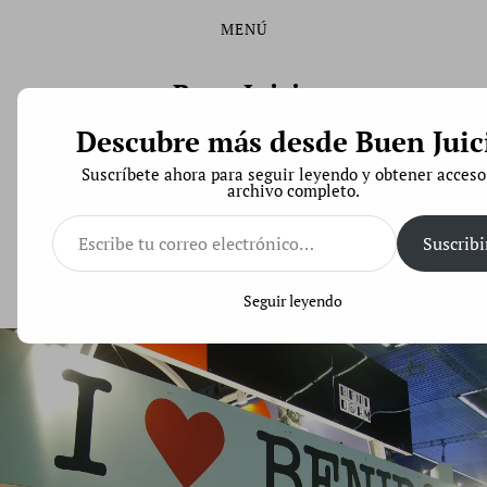
MENÚ
Saltar
Saltar
al
al
contenido
menú
Buen Juicio
principal
Descubre más desde Buen Juic
Derecho de Código Abierto
Suscríbete ahora para seguir leyendo y obtener acceso
archivo completo.
Escribe
tu
Suscribi
correo
Peligroso precedente: las declaraciones policiales
electrónico…
son prueba de cargo, según el Supremo
Seguir leyendo