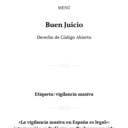
MENÚ
Saltar
Saltar
al
al
contenido
menú
Buen Juicio
principal
Derecho de Código Abierto
Etiqueta:
vigilancia masiva
«La vigilancia masiva en España es legal»: