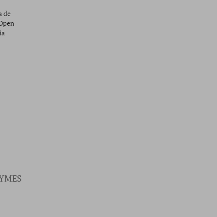
a de
 Open
ia
YMES