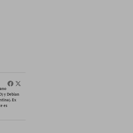
cano
D) y Debian
ntina). Ex
te es