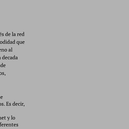
s de la red
modidad que
eno al
ma decada
 de
os,
de
. Es decir,
et y lo
oferentes