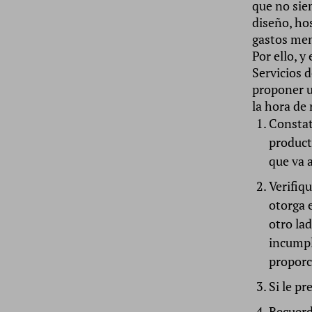
que no sie
diseño, ho
gastos men
Por ello, y
Servicios 
proponer u
la hora de
Constat
product
que va a
Verifiqu
otorga 
otro lad
incumpl
proporc
Si le pr
Recuerd