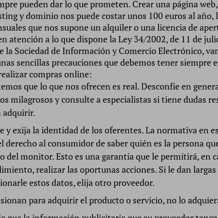
mpre pueden dar lo que prometen. Crear una página web,
sting y dominio nos puede costar unos 100 euros al año, l
suales que nos supone un alquiler o una licencia de aper
 en atención a lo que dispone la Ley 34/2002, de 11 de juli
de la Sociedad de Información y Comercio Electrónico, va
nas sencillas precauciones que debemos tener siempre e
 realizar compras online:
emos que lo que nos ofrecen es real. Desconfíe en genera
os milagrosos y consulte a especialistas si tiene dudas re
 adquirir.
e y exija la identidad de los oferentes. La normativa en e
el derecho al consumidor de saber quién es la persona que
o del monitor. Esto es una garantía que le permitirá, en 
imiento, realizar las oportunas acciones. Si le dan largas
ionarle estos datos, elija otro proveedor.
esionan para adquirir el producto o servicio, no lo adquier
e que la información publicitaria que su proveedor tenga