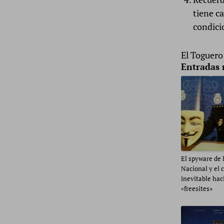
tiene ca
condici
El Toguer
Entradas 
El spyware de l
Nacional y el
inevitable hac
«freesites»