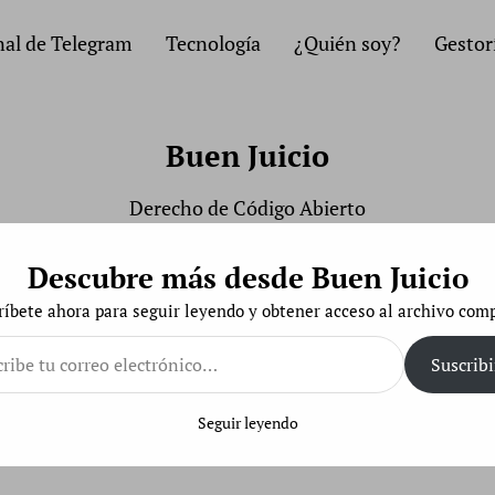
al de Telegram
Tecnología
¿Quién soy?
Gestor
Buen Juicio
Derecho de Código Abierto
Descubre más desde Buen Juicio
ríbete ahora para seguir leyendo y obtener acceso al archivo comp
e
Suscribi
ónico…
Seguir leyendo
antizar los servicios profesionales contratados por