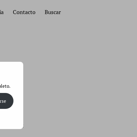
ía
Contacto
Buscar
leto.
rse
 Internet