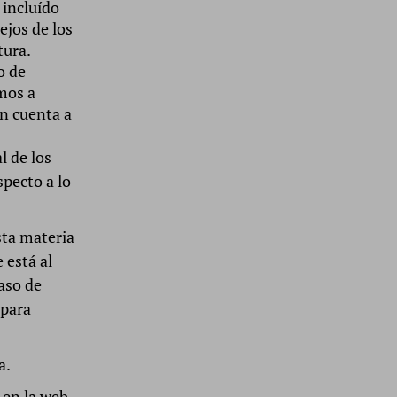
 incluído
ejos de los
tura.
o de
mos a
n cuenta a
l de los
specto a lo
sta materia
 está al
caso de
 para
a.
 en la web,