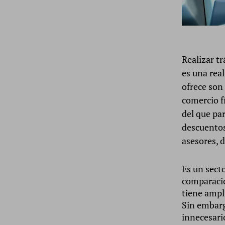
Realizar tr
es una rea
ofrece son 
comercio fí
del que par
descuentos
asesores, d
Es un sect
comparació
tiene ampl
Sin embarg
innecesari