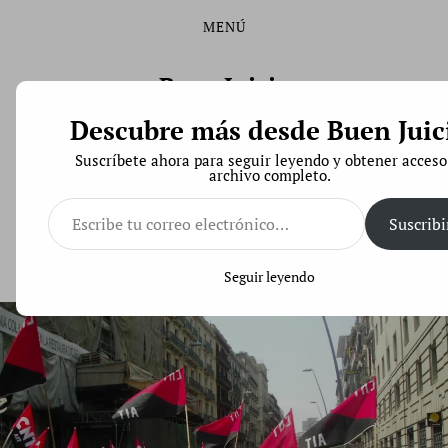
MENÚ
Saltar
Saltar
al
al
contenido
menú
Buen Juicio
principal
Descubre más desde Buen Juic
Derecho de Código Abierto
Suscríbete ahora para seguir leyendo y obtener acceso
archivo completo.
Escribe
tu
Suscribi
correo
Despido objetivo: lo mínimo que debe tener la carta
electrónico…
de resolución del contrato
Seguir leyendo