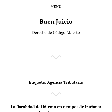
MENÚ
Saltar
Saltar
al
al
contenido
menú
Buen Juicio
principal
Derecho de Código Abierto
Etiqueta:
Agencia Tributaria
La fiscalidad del bitcoin en tiempos de burbuja: