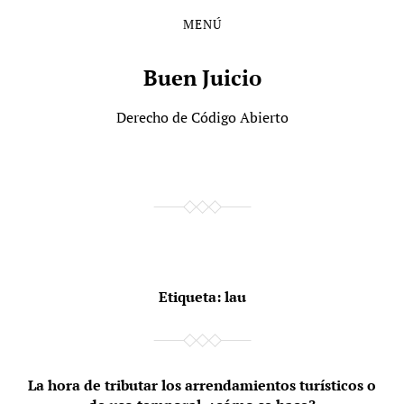
MENÚ
Saltar
Saltar
al
al
contenido
menú
Buen Juicio
principal
Derecho de Código Abierto
Etiqueta:
lau
La hora de tributar los arrendamientos turísticos o