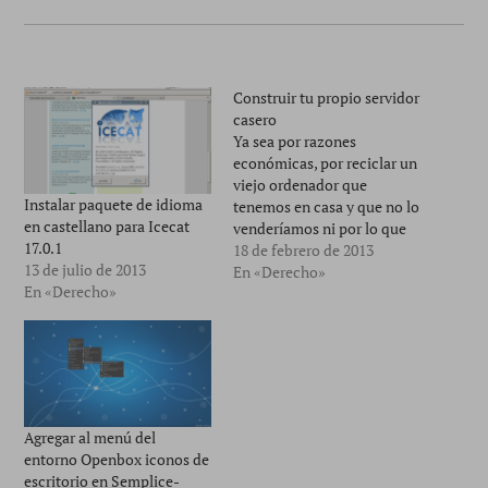
Construir tu propio servidor
casero
Ya sea por razones
económicas, por reciclar un
viejo ordenador que
Instalar paquete de idioma
tenemos en casa y que no lo
en castellano para Icecat
venderíamos ni por lo que
17.0.1
vale una bolsa de papas
18 de febrero de 2013
13 de julio de 2013
fritas, o simplemente
En «Derecho»
En «Derecho»
porque tenemos curiosidad
de cómo hacer eso tan
complejo que nos pintan en
la tienda de informática,
vamos a…
Agregar al menú del
entorno Openbox iconos de
escritorio en Semplice-