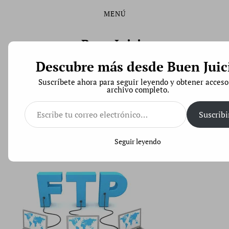
MENÚ
Saltar
Saltar
al
al
contenido
menú
Buen Juicio
principal
Descubre más desde Buen Juic
Derecho de Código Abierto
Suscríbete ahora para seguir leyendo y obtener acceso
archivo completo.
Escribe
tu
Suscribi
correo
Acceder remotamente a un servidor FTP con la
electrónico…
Terminal
Seguir leyendo