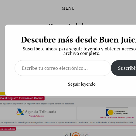
MENÚ
Saltar
Saltar
al
al
contenido
menú
Buen Juicio
principal
Descubre más desde Buen Juic
Derecho de Código Abierto
Suscríbete ahora para seguir leyendo y obtener acceso
archivo completo.
Escribe
tu
Suscribi
correo
¿Qué Administraciones Públicas vulneran la
electrónico…
neutralidad tecnológica?
Seguir leyendo