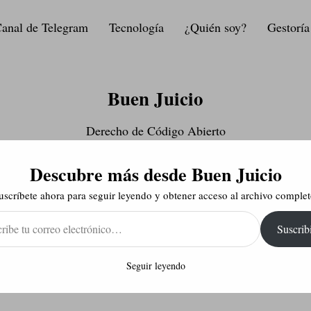
anal de Telegram
Tecnología
¿Quién soy?
Gestoría
Buen Juicio
Derecho de Código Abierto
Descubre más desde Buen Juicio
uscríbete ahora para seguir leyendo y obtener acceso al archivo complet
e
Suscrib
ónico…
Seguir leyendo
Armas 3D en España: ¿son posibles?