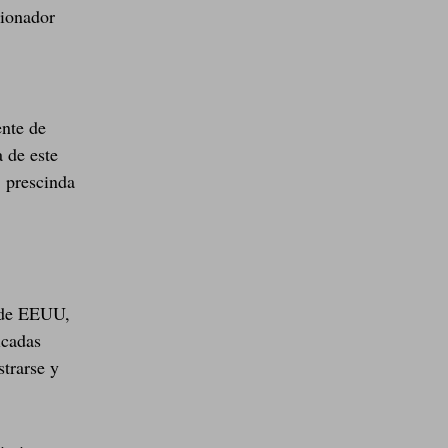
cionador
ente de
 de este
, prescinda
s de EEUU,
icadas
trarse y