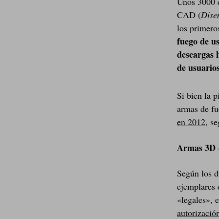
Unos 3000 e
CAD (
Dise
los primero
fuego de us
descargas 
de usuario
Si bien la 
armas de fu
en 2012
, s
Armas 3D «
Según los d
ejemplares 
«legales», 
autorizació