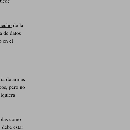
puede
 hecho
de la
a de datos
o en el
ia de armas
cos, pero no
siquiera
tolas como
 debe estar