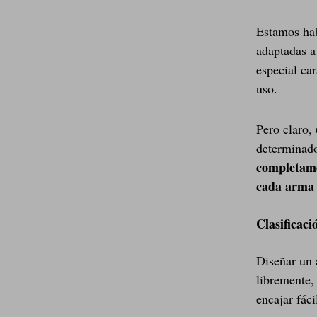
Estamos hab
adaptadas a 
especial ca
uso.
Pero claro,
determinado
completame
cada arma 
Clasificaci
Diseñar un 
libremente,
encajar fác