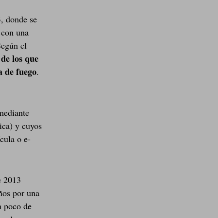
3, donde se
 con una
Según el
 de los que
a de fuego
.
 mediante
ica) y cuyos
cula o e-
e 2013
ños por una
un poco de