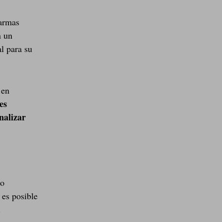
 armas
n un
al para su
 en
es
nalizar
co
 es posible
.