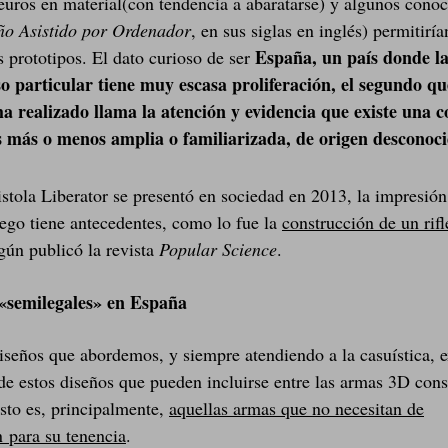
uros en material(con tendencia a abaratarse) y algunos cono
ño Asistido por Ordenador
, en sus siglas en inglés) permitiría
España, un país donde l
s prototipos. El dato curioso de ser
o particular tiene muy escasa proliferación, el segundo q
ha realizado llama la atención y evidencia que existe una
s más o menos amplia o familiarizada, de origen desconoc
pistola Liberator se presentó en sociedad en 2013, la impresió
ego tiene antecedentes, como lo fue la
construcción de un rifl
egún publicó la revista
Popular Science
.
semilegales» en España
iseños que abordemos, y siempre atendiendo a la casuística, e
de estos diseños que pueden incluirse entre las armas 3D con
esto es, principalmente,
aquellas armas que no necesitan de
n para su tenencia
.