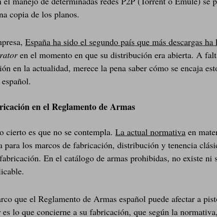
n el manejo de determinadas redes P2P (Torrent o Emule) se 
na copia de los planos.
mpresa,
España ha sido el segundo país que más descargas ha
rator
en el momento en que su distribución era abierta. A falt
ción en la actualidad, merece la pena saber cómo se encaja est
 español.
ricación en el Reglamento de Armas
lo cierto es que no se contempla.
La actual normativa
en mater
a para los marcos de fabricación, distribución y tenencia clási
fabricación. En el catálogo de armas prohibidas, no existe ni 
icable.
rco que el Reglamento de Armas español puede afectar a pis
r
es lo que concierne a su fabricación, que según la normativa,