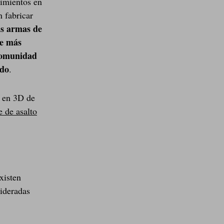
cimientos en
n fabricar
as armas de
ue más
 comunidad
ido
.
n en 3D de
e de asalto
xisten
sideradas