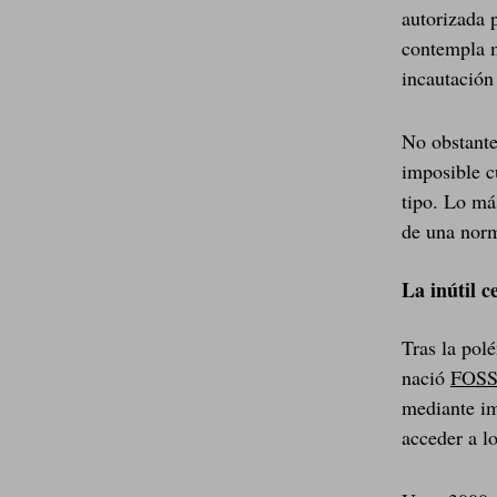
autorizada 
contempla m
incautación
No obstante
imposible c
tipo. Lo má
de una norm
La inútil
Tras la pol
nació
FOS
mediante im
acceder a l