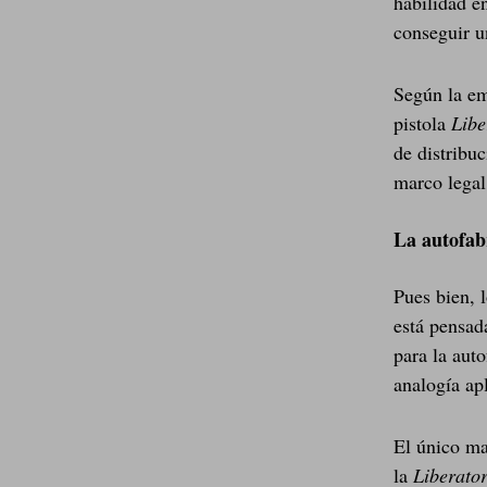
habilidad e
conseguir u
Según la e
pistola
Libe
de distribu
marco legal
La autofab
Pues bien, 
está pensad
para la auto
analogía apl
El único ma
la
Liberato