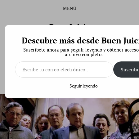
MENÚ
Saltar
Saltar
al
al
contenido
menú
Buen Juicio
principal
Descubre más desde Buen Juic
Derecho de Código Abierto
Suscríbete ahora para seguir leyendo y obtener acceso
archivo completo.
Escribe
tu
Suscribi
correo
Consulta: tengo que cerrar el local por obras de la
electrónico…
Comunidad, ¿me deben indemnizar?
Seguir leyendo