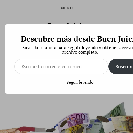
MENÚ
Saltar
Saltar
al
al
contenido
menú
Buen Juicio
principal
Descubre más desde Buen Juic
Derecho de Código Abierto
Suscríbete ahora para seguir leyendo y obtener acceso
archivo completo.
Escribe
tu
Suscribi
correo
Lo que el BBVA no quiere que sepas sobre la
electrónico…
titulización de hipotecas
Seguir leyendo