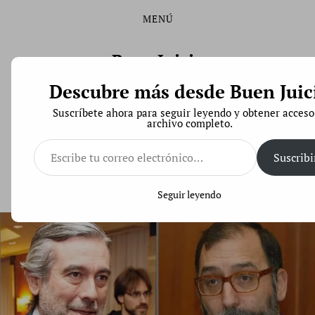
MENÚ
Saltar
Saltar
al
al
contenido
menú
Buen Juicio
principal
Descubre más desde Buen Juic
Derecho de Código Abierto
Suscríbete ahora para seguir leyendo y obtener acceso
archivo completo.
Escribe
tu
Suscribi
correo
Dos de los tres jueces que juzgaron a Pablo Hasél
electrónico…
ocupaban la plaza irregularmente
Seguir leyendo