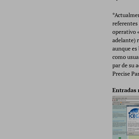
*Actualmen
referentes
operativo 
adelante) 
aunque es 
como usuar
par de su 
Precise Pa
Entradas 