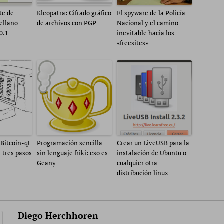
te de
Kleopatra: Cifrado gráfico
El spyware de la Policía
ellano
de archivos con PGP
Nacional y el camino
0.1
inevitable hacia los
«freesites»
 Bitcoin-qt
Programación sencilla
Crear un LiveUSB para la
 tres pasos
sin lenguaje friki: eso es
instalación de Ubuntu o
Geany
cualquier otra
distribución linux
Diego Herchhoren