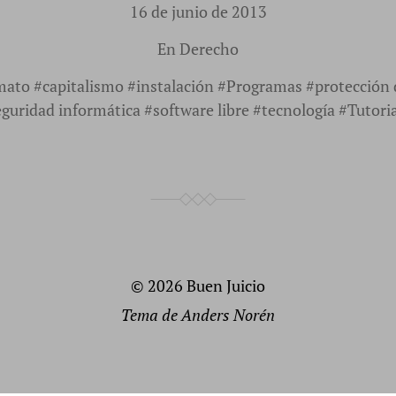
16 de junio de 2013
En
Derecho
mato
#
capitalismo
#
instalación
#
Programas
#
protección 
eguridad informática
#
software libre
#
tecnología
#
Tutori
© 2026
Buen Juicio
Tema de
Anders Norén