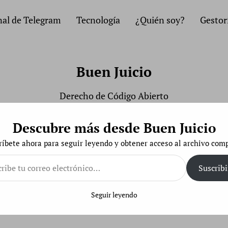
al de Telegram
Tecnología
¿Quién soy?
Gestor
Buen Juicio
Derecho de Código Abierto
Descubre más desde Buen Juicio
ríbete ahora para seguir leyendo y obtener acceso al archivo comp
e
Suscribi
ónico…
Seguir leyendo
la para evitar la cyberinjerencia de EEUU en tu na