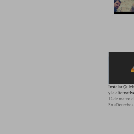
Instalar Quic
y la alternati
12 de marzo d
En «Derecho»