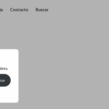
ía
Contacto
Buscar
leto.
rse
vegador