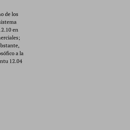
o de los
sistema
 12.10 en
erciales;
obstante,
sófico a la
untu 12.04