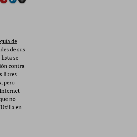
Buffer
guía de
ades de sus
lista se
ión contra
s libres
, pero
 Internet
 que no
Uzilla en