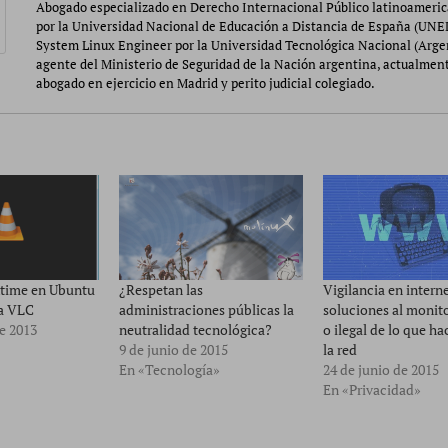
Abogado especializado en Derecho Internacional Público latinoameri
por la Universidad Nacional de Educación a Distancia de España (UNE
System Linux Engineer por la Universidad Tecnológica Nacional (Arge
agente del Ministerio de Seguridad de la Nación argentina, actualmen
abogado en ejercicio en Madrid y perito judicial colegiado.
ktime en Ubuntu
¿Respetan las
Vigilancia en intern
va VLC
administraciones públicas la
soluciones al monito
e 2013
neutralidad tecnológica?
o ilegal de lo que h
9 de junio de 2015
la red
En «Tecnología»
24 de junio de 2015
En «Privacidad»