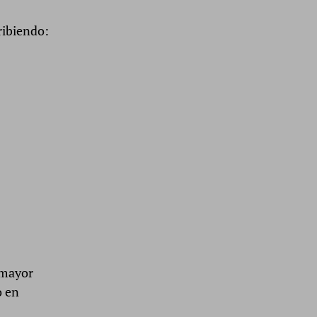
ribiendo:
 mayor
o en