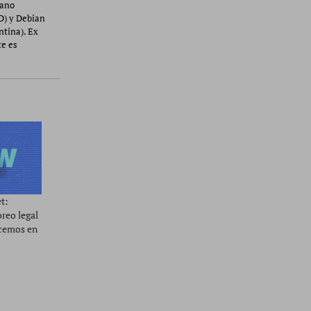
cano
D) y Debian
ntina). Ex
te es
et:
reo legal
acemos en