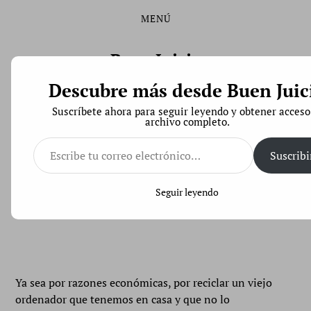
MENÚ
Saltar
Saltar
al
al
contenido
menú
Buen Juicio
principal
Descubre más desde Buen Juic
Derecho de Código Abierto
Suscríbete ahora para seguir leyendo y obtener acceso
archivo completo.
Escribe
tu
Suscribi
correo
Construir tu propio servidor casero
electrónico…
Seguir leyendo
Buffe
Ya sea por razones económicas, por reciclar un viejo
ordenador que tenemos en casa y que no lo