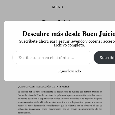
MENÚ
Saltar
Saltar
al
al
contenido
menú
Buen Juicio
principal
Descubre más desde Buen Juici
Derecho de Código Abierto
Suscríbete ahora para seguir leyendo y obtener acceso
archivo completo.
Escribe
tu
Suscribi
correo
El juzgado de cláusulas suelo de Toledo reconoce la
electrónico…
abusividad del pacto de anatocismo
Seguir leyendo