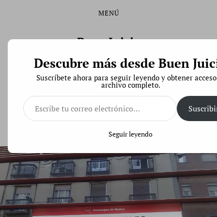
MENÚ
Saltar
Saltar
al
al
contenido
menú
Buen Juicio
principal
Descubre más desde Buen Juic
Derecho de Código Abierto
Suscríbete ahora para seguir leyendo y obtener acceso
archivo completo.
Escribe
tu
Suscribi
correo
Subsidio por desempleo: atentos al cálculo de las
electrónico…
rentas computables cuando nos lo denieguen
Seguir leyendo